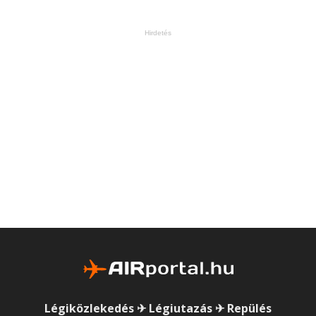
Hirdetés
Légiközlekedés ✈ Légiutazás ✈ Repülés