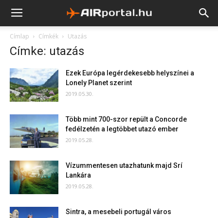
Címlap
Címkék
Utazás
Címke: utazás
Ezek Európa legérdekesebb helyszínei a
Lonely Planet szerint
2019.05.30.
Több mint 700-szor repült a Concorde
fedélzetén a legtöbbet utazó ember
2019.05.28.
Vízummentesen utazhatunk majd Srí
Lankára
2019.05.28.
Sintra, a mesebeli portugál város