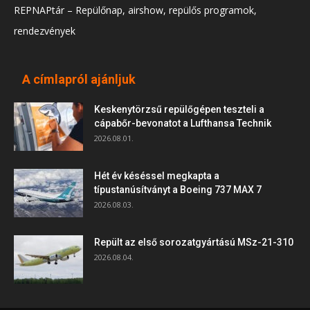
REPNAPtár – Repülőnap, airshow, repülős programok,
rendezvények
A címlapról ajánljuk
Keskenytörzsű repülőgépen teszteli a
cápabőr-bevonatot a Lufthansa Technik
2026.08.01.
Hét év késéssel megkapta a
típustanúsítványt a Boeing 737 MAX 7
2026.08.03.
Repült az első sorozatgyártású MSz-21-310
2026.08.04.