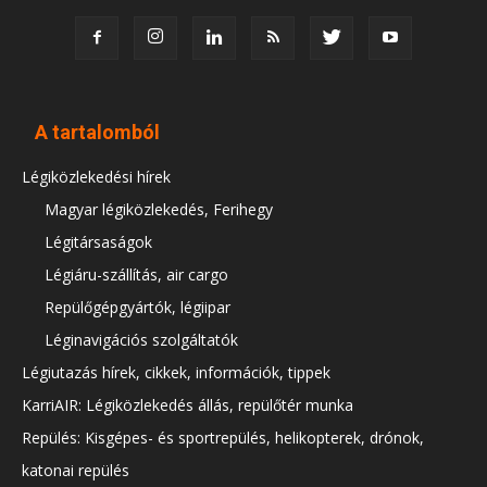
A tartalomból
Légiközlekedési hírek
Magyar légiközlekedés, Ferihegy
Légitársaságok
Légiáru-szállítás, air cargo
Repülőgépgyártók, légiipar
Léginavigációs szolgáltatók
Légiutazás hírek, cikkek, információk, tippek
KarriAIR: Légiközlekedés állás, repülőtér munka
Repülés: Kisgépes- és sportrepülés, helikopterek, drónok,
katonai repülés