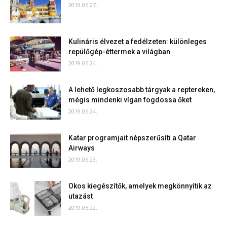
2019.05.27.
Kulináris élvezet a fedélzeten: különleges
repülőgép-éttermek a világban
2019.05.24.
A lehető legkoszosabb tárgyak a reptereken,
mégis mindenki vígan fogdossa őket
2019.05.24.
Katar programjait népszerűsíti a Qatar
Airways
2019.05.23.
Okos kiegészítők, amelyek megkönnyítik az
utazást
2019.05.22.