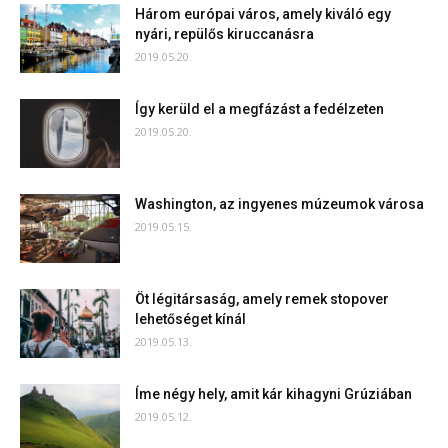
Három európai város, amely kiváló egy
nyári, repülős kiruccanásra
2019.05.20.
Így kerüld el a megfázást a fedélzeten
2019.05.20.
Washington, az ingyenes múzeumok városa
2019.05.15.
Öt légitársaság, amely remek stopover
lehetőséget kínál
2019.05.13.
Íme négy hely, amit kár kihagyni Grúziában
2019.05.12.