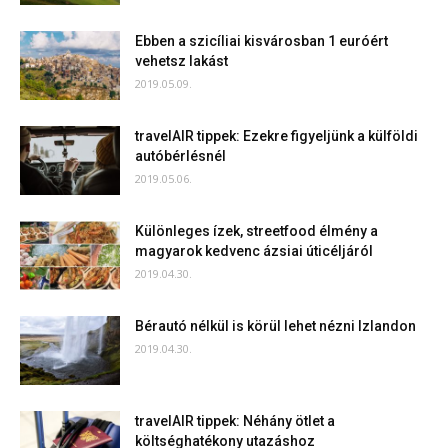
Ebben a szicíliai kisvárosban 1 euróért
vehetsz lakást
2019.05.09.
travelAIR tippek: Ezekre figyeljünk a külföldi
autóbérlésnél
2019.05.06.
Különleges ízek, streetfood élmény a
magyarok kedvenc ázsiai úticéljáról
2019.04.30.
Bérautó nélkül is körül lehet nézni Izlandon
2019.04.30.
travelAIR tippek: Néhány ötlet a
költséghatékony utazáshoz