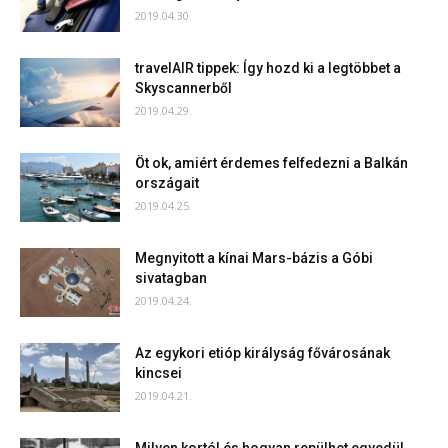
2019.04.30.
travelAIR tippek: Így hozd ki a legtöbbet a
Skyscannerből
2019.04.29.
Öt ok, amiért érdemes felfedezni a Balkán
országait
2019.04.25.
Megnyitott a kínai Mars-bázis a Góbi
sivatagban
2019.04.24.
Az egykori etióp királyság fővárosának
kincsei
2019.04.21.