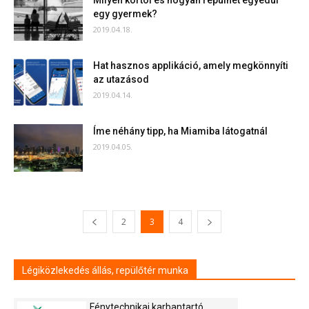
Milyen kortól és hogyan repülhet egyedül
egy gyermek?
2019.04.18.
Hat hasznos applikáció, amely megkönnyíti
az utazásod
2019.04.14.
Íme néhány tipp, ha Miamiba látogatnál
2019.04.05.
2
3
4
Légiközlekedés állás, repülőtér munka
Fénytechnikai karbantartó